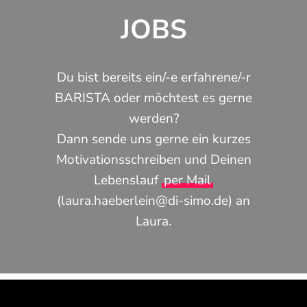
JOBS
Du bist bereits ein/-e erfahrene/-r
BARISTA oder möchtest es gerne
werden?
Dann sende uns gerne ein kurzes
Motivationsschreiben und Deinen
Lebenslauf
per Mail
(laura.haeberlein@di-simo.de) an
Laura.