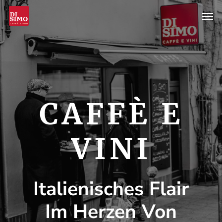
Skip
Men
to
main
content
CAFFÈ
E
VINI
Italienisches
Flair
Im
Herzen
Von