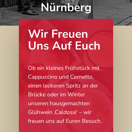
Nürnberg
Wir Freuen
Uns Auf Euch
Ob ein kleines Frühstück mit
Cappuccino und Cornetto,
einen leckeren Spritz an der
Brücke oder im Winter
unseren hausgemachten
Glühwein ‚Caldossi‘ – wir
freuen uns auf Euren Besuch.